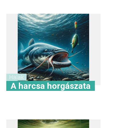
Halak
A harcsa horgászata