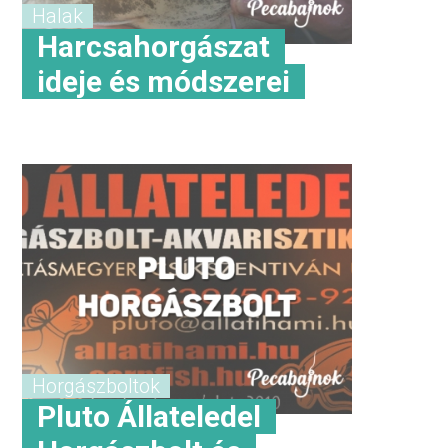
Halak
Harcsahorgászat
ideje és módszerei
Horgászboltok
Pluto Állateledel