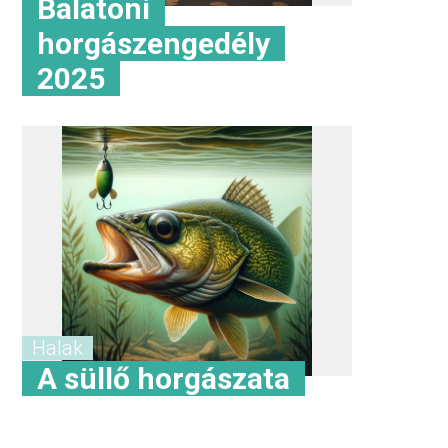
Balatoni
horgászengedély
2025
Halak
A süllő horgászata