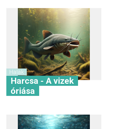
Halak
Harcsa - A vizek
óriása