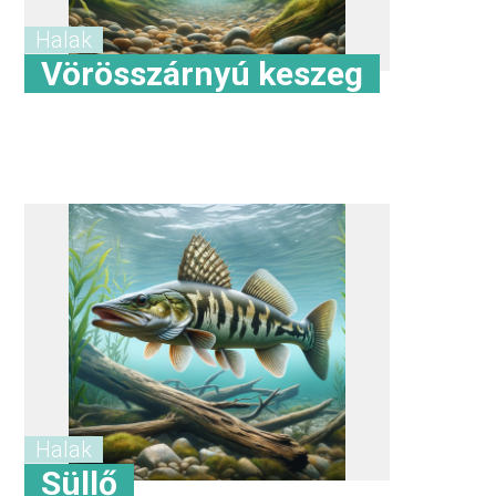
Halak
Vörösszárnyú keszeg
Halak
Süllő