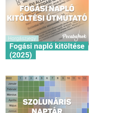
Horgászjegy
Fogási napló kitöltése
(2025)