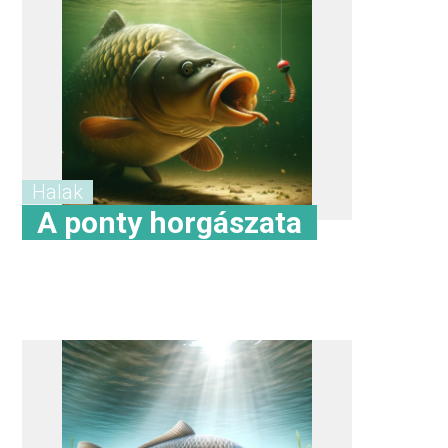
Halak
A ponty horgászata