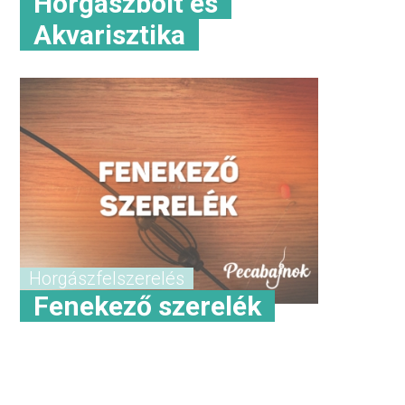
Horgászbolt és
Akvarisztika
Horgászfelszerelés
Fenekező szerelék