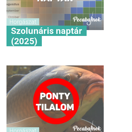
Horgászat
Szolunáris naptár
(2025)
Horgászat