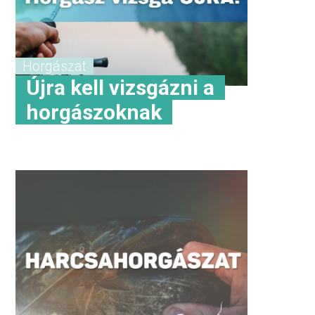
Horgászat
Újra kell vizsgázni a
horgászoknak